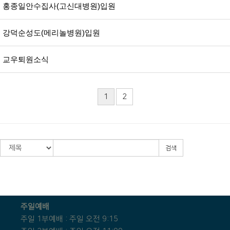
홍종일안수집사(고신대병원)입원
강덕순성도(메리놀병원)입원
교우퇴원소식
1
2
검색
주일예배
주일 1부예배 : 주일 오전 9:15