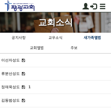
교회소식
공지사항
교우소식
새가족앨범
교회앨범
주보
이선자성도
류분선성도
정재욱성도
1
김동범성도