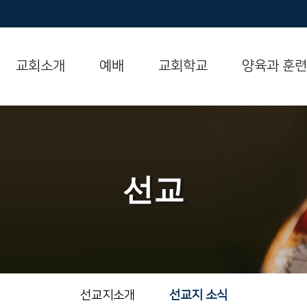
교회소개
예배
교회학교
양육과 훈련
선교
선교지소개
선교지 소식