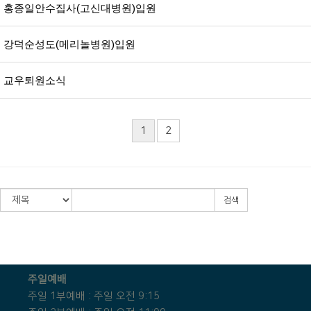
홍종일안수집사(고신대병원)입원
강덕순성도(메리놀병원)입원
교우퇴원소식
1
2
검색
주일예배
주일 1부예배 : 주일 오전 9:15