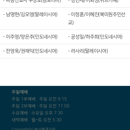
- 파송선교사 구상호(캄보디아)
- 강민제/이화정(튀르키예)
- 남명현/김모영(말레이시아)
- 이정훈/이혜진(북미원주민선
교)
- 이주영/양은주(인도네시아)
- 공성일/하주희(인도네시아)
- 전영욱/권재익(인도네시아)
- 라사리(말레이시아)
주일예배
주일 1부예배 : 주일 오전 9:15
주일 2부예배 : 주일 오전 11:00
수요예배 : 수요일 오후 7:30
새벽예배 : 월~토 오전 5:30
Copyright(c) 부산평광교회