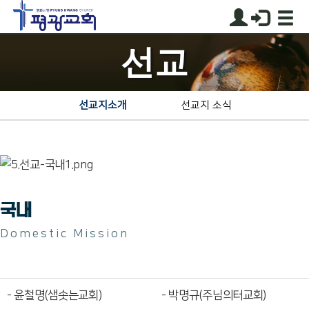
선교
선교지소개
선교지 소식
국내
Domestic Mission
- 윤철명(샘솟는교회)
- 박명규(주님의터교회)