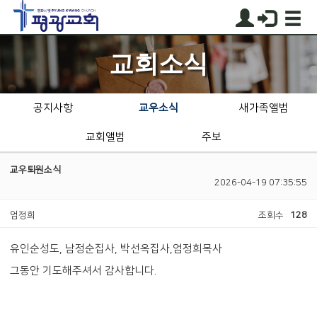
교회소식
공지사항
교우소식
새가족앨범
교회앨범
주보
교우퇴원소식
2026-04-19 07:35:55
엄정희
조회수
128
유인순성도, 남정순집사, 박선옥집사,엄정희목사
그동안 기도해주셔서 감사합니다.