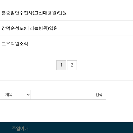
홍종일안수집사(고신대병원)입원
강덕순성도(메리놀병원)입원
교우퇴원소식
1
2
검색
주일예배