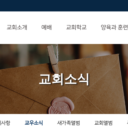
교회소개
예배
교회학교
양육과 훈련
교회소식
지사항
교우소식
새가족앨범
교회앨범