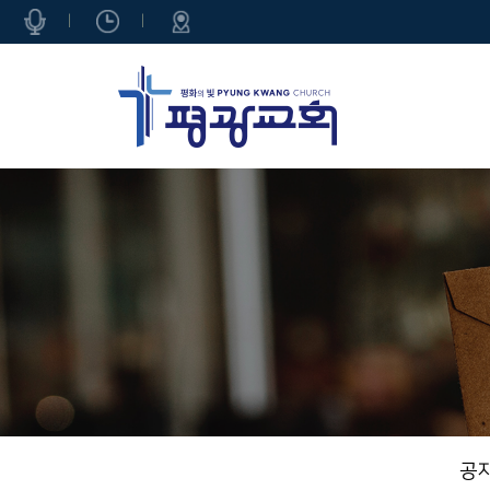
|
|
공