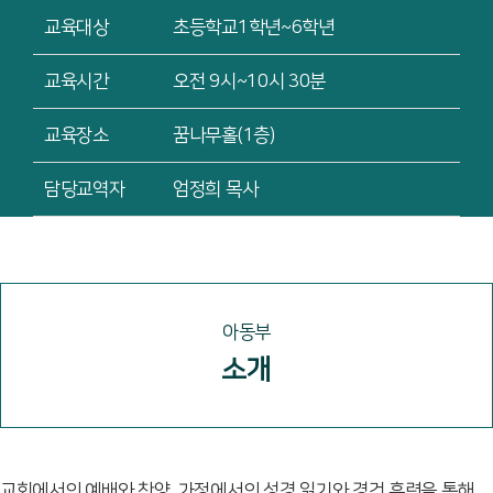
교육대상
초등학교1학년~6학년
교육시간
오전 9시~10시 30분
교육장소
꿈나무홀(1층)
담당교역자
엄정희 목사
아동부
소개
교회에서의 예배와 찬양, 가정에서의 성경 읽기와 경건 훈련을 통해