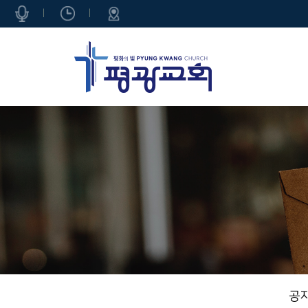
|
|
공