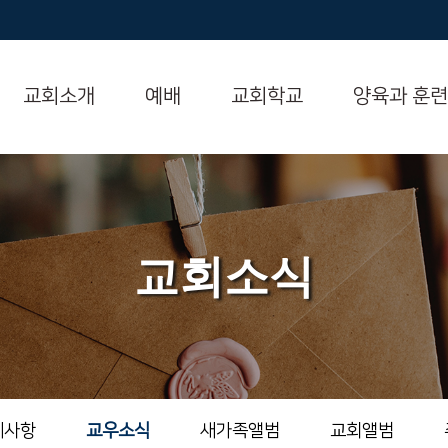
교회소개
예배
교회학교
양육과 훈련
교회소식
지사항
교우소식
새가족앨범
교회앨범