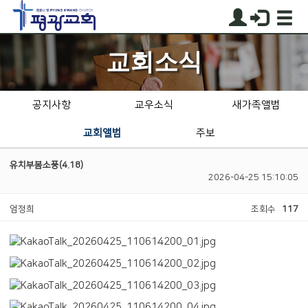
교회소식
공지사항
교우소식
새가족앨범
교회앨범
주보
유치부봄소풍(4.18)
2026-04-25 15:10:05
엄정희
조회수
117