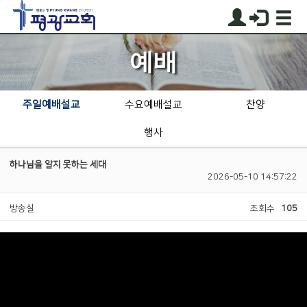
예배
주일예배설교
수요예배설교
찬양
행사
하나님을 알지 못하는 세대
2026-05-10 14:57:22
방송실
조회수
105