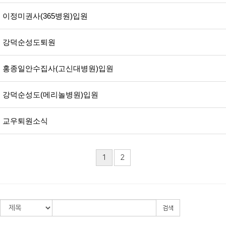
이정미권사(365병원)입원
강덕순성도퇴원
홍종일안수집사(고신대병원)입원
강덕순성도(메리놀병원)입원
교우퇴원소식
1
2
검색