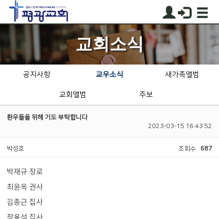
교회소식
공지사항
교우소식
새가족앨범
교회앨범
주보
환우들을 위해 기도 부탁합니다
2023-03-15 16:43:52
박성호
조회수
687
박재규 장로
최윤옥 권사
김종근 집사
장용석 집사