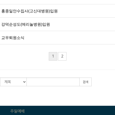
홍종일안수집사(고신대병원)입원
강덕순성도(메리놀병원)입원
교우퇴원소식
1
2
검색
주일예배